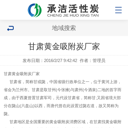
地域搜索
甘肃黄金吸附炭厂家
发布日期：2016/2/27 9:42:42
作者：管理员
甘肃
黄金吸附炭
厂家
甘肃省，简称甘或陇，中国省级行政单位之一，位于黄河上游，
省会为兰州市。甘肃是取甘州(今张掖)与肃州(今酒泉)二地的首字而
成，由于西夏曾置甘肃军司，元代设甘肃省，简称甘;又因省境大部
分在陇山(六盘山)以西，而唐代曾在此设置过陇右道，故又简称为
陇。
甘肃地区是全国重要的
黄
金吸附炭
消费区域，在甘肃找黄金吸附