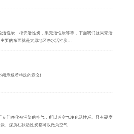
粒活性炭，椰壳活性炭，果壳活性炭等等，下面我们就果壳活
了主要的东西就是太原地区净水活性炭…
必须承载着特殊的意义!
于专门净化被污染的空气，所以叫空气净化活性炭。只有硬度
壳炭、煤质柱状活性炭都可以做为空气…