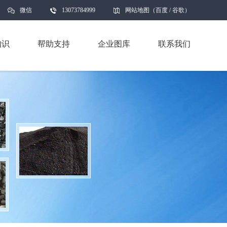
微信
13073784999
网站地图
（
百度
/
谷歌
）
知识
帮助支持
企业图库
联系我们