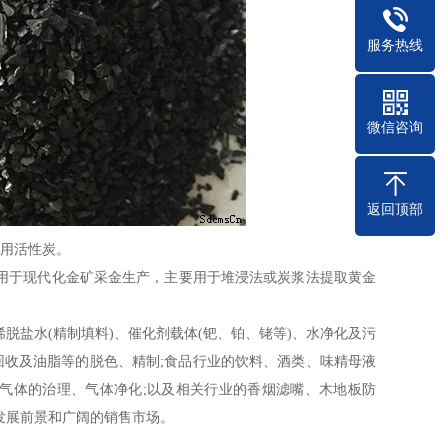
服务热线
微信咨询
返回顶部
专用活性炭。
用于现代化金矿采金生产，主要用于堆浸法或炭浆法提取黄金
盐水(精制填料)、催化剂载体(钯、铂、铑等)、水净化及污
回收及油脂等的脱色、精制;食品行业的饮料、酒类、味精母液
害气体的治理、气体净化;以及相关行业的香烟滤嘴、木地板防
发展前景和广阔的销售市场。