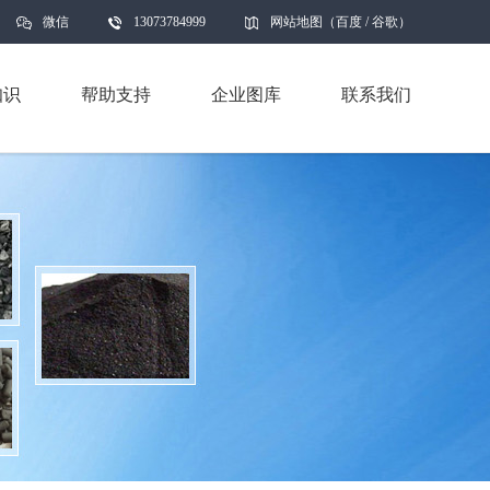
微信
13073784999
网站地图
（
百度
/
谷歌
）
知识
帮助支持
企业图库
联系我们